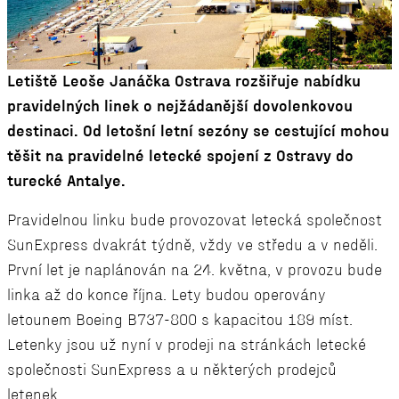
Letiště Leoše Janáčka Ostrava rozšiřuje nabídku
pravidelných linek o nejžádanější dovolenkovou
destinaci. Od letošní letní sezóny se cestující mohou
těšit na pravidelné letecké spojení z Ostravy do
turecké Antalye.
Pravidelnou linku bude provozovat letecká společnost
SunExpress dvakrát týdně, vždy ve středu a v neděli.
První let je naplánován na 24. května, v provozu bude
linka až do konce října. Lety budou operovány
letounem Boeing B737-800 s kapacitou 189 míst.
Letenky jsou už nyní v prodeji na stránkách letecké
společnosti SunExpress a u některých prodejců
letenek.