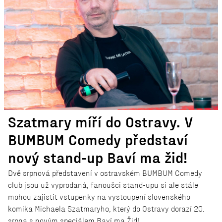
Szatmary míří do Ostravy. V
BUMBUM Comedy představí
nový stand-up Baví ma žid!
Dvě srpnová představení v ostravském BUMBUM Comedy
club jsou už vyprodaná, fanoušci stand-upu si ale stále
mohou zajistit vstupenky na vystoupení slovenského
komika Michaela Szatmaryho, který do Ostravy dorazí 20.
srpna s novým speciálem Baví ma Žid!