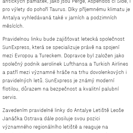
antických památek, jako jsou Perge, Aspendos či Side, i
pro výlety do pohoří Taurus. Díky příjemnému klimatu je
Antalya vyhledávaná také v jarních a podzimních
měsících.
Pravidelnou linku bude zajišťovat letecká společnost
SunExpress, která se specializuje právě na spojení
mezi Evropou a Tureckem. Dopravce byl založen jako
společný podnik aerolinek Lufthansa a Turkish Airlines
a patří mezi významné hráče na trhu dovolenkových i
pravidelných letů. SunExpress je známý moderní
flotilou, důrazem na bezpečnost a kvalitní palubní
servis.
Zavedením pravidelné linky do Antalye Letiště Leoše
Janáčka Ostrava dále posiluje svou pozici
významného regionálního letiště a reaguje na