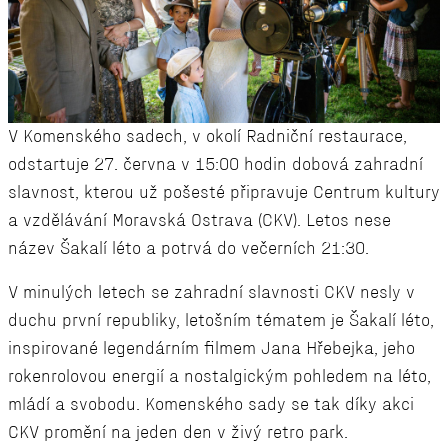
V Komenského sadech, v okolí Radniční restaurace,
odstartuje 27. června v 15:00 hodin dobová zahradní
slavnost, kterou už pošesté připravuje Centrum kultury
a vzdělávání Moravská Ostrava (CKV). Letos nese
název Šakalí léto a potrvá do večerních 21:30.
V minulých letech se zahradní slavnosti CKV nesly v
duchu první republiky, letošním tématem je Šakalí léto,
inspirované legendárním filmem Jana Hřebejka, jeho
rokenrolovou energií a nostalgickým pohledem na léto,
mládí a svobodu. Komenského sady se tak díky akci
CKV promění na jeden den v živý retro park.