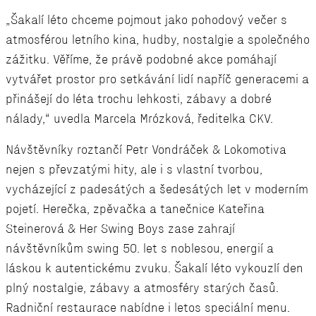
„Šakalí léto chceme pojmout jako pohodový večer s
atmosférou letního kina, hudby, nostalgie a společného
zážitku. Věříme, že právě podobné akce pomáhají
vytvářet prostor pro setkávání lidí napříč generacemi a
přinášejí do léta trochu lehkosti, zábavy a dobré
nálady,“ uvedla Marcela Mrózková, ředitelka CKV.
Návštěvníky roztančí Petr Vondráček & Lokomotiva
nejen s převzatými hity, ale i s vlastní tvorbou,
vycházející z padesátých a šedesátých let v moderním
pojetí. Herečka, zpěvačka a tanečnice Kateřina
Steinerová & Her Swing Boys zase zahrají
návštěvníkům swing 50. let s noblesou, energií a
láskou k autentickému zvuku. Šakalí léto vykouzlí den
plný nostalgie, zábavy a atmosféry starých časů.
Radniční restaurace nabídne i letos speciální menu.