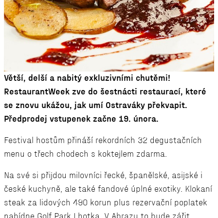
Větší, delší a nabitý exkluzivními chutěmi!
RestaurantWeek zve do šestnácti restaurací, které
se znovu ukážou, jak umí Ostraváky překvapit.
Předprodej vstupenek začne 19. února.
Festival hostům přináší rekordních 32 degustačních
menu o třech chodech s koktejlem zdarma.
Na své si přijdou milovníci řecké, španělské, asijské i
české kuchyně, ale také fandové úplné exotiky. Klokaní
steak za lidových 490 korun plus rezervační poplatek
nabídne Golf Park Lhotka. V Abrazu to bude zářit