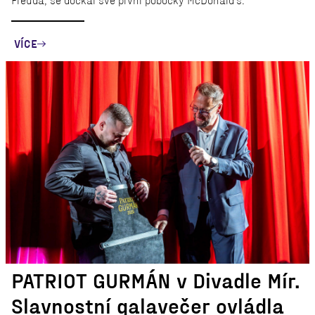
Freuda, se dočkal své první pobočky McDonald's.
VÍCE
PATRIOT GURMÁN v Divadle Mír.
Slavnostní galavečer ovládla