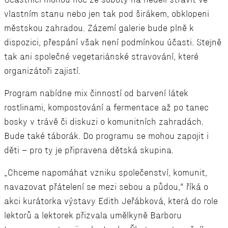
Účastníci mohou noc ze soboty na neděli strávit ve
vlastním stanu nebo jen tak pod širákem, obklopeni
městskou zahradou. Zázemí galerie bude plně k
dispozici, přespání však není podmínkou účasti. Stejně
tak ani společné vegetariánské stravování, které
organizátoři zajistí.
Program nabídne mix činností od barvení látek
rostlinami, kompostování a fermentace až po tanec
bosky v trávě či diskuzi o komunitních zahradách.
Bude také táborák. Do programu se mohou zapojit i
děti – pro ty je připravena dětská skupina.
„Chceme napomáhat vzniku společenství, komunit,
navazovat přátelení se mezi sebou a půdou,“ říká o
akci kurátorka výstavy Edith Jeřábková, která do role
lektorů a lektorek přizvala umělkyně Barboru