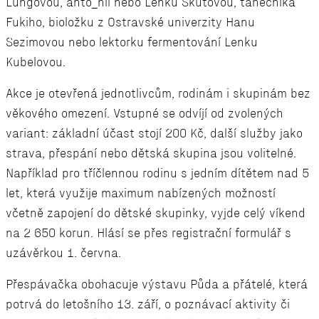
Lungovou, anto_nii nebo Lenku Škutovou, tanečníka
Fukiho, bioložku z Ostravské univerzity Hanu
Sezimovou nebo lektorku fermentování Lenku
Kubelovou.
Akce je otevřená jednotlivcům, rodinám i skupinám bez
věkového omezení. Vstupné se odvíjí od zvolených
variant: základní účast stojí 200 Kč, další služby jako
strava, přespání nebo dětská skupina jsou volitelné.
Například pro tříčlennou rodinu s jedním dítětem nad 5
let, která využije maximum nabízených možností
včetně zapojení do dětské skupinky, vyjde celý víkend
na 2 650 korun. Hlásí se přes registrační formulář s
uzávěrkou 1. června.
Přespávačka obohacuje výstavu Půda a přátelé, která
potrvá do letošního 13. září, o poznávací aktivity či