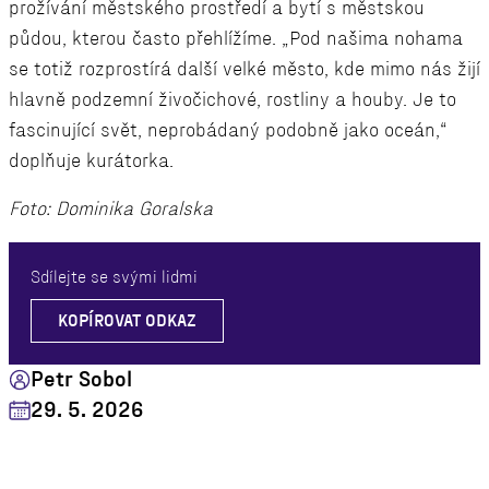
prožívání městského prostředí a bytí s městskou
půdou, kterou často přehlížíme. „Pod našima nohama
se totiž rozprostírá další velké město, kde mimo nás žijí
hlavně podzemní živočichové, rostliny a houby. Je to
fascinující svět, neprobádaný podobně jako oceán,“
doplňuje kurátorka.
Foto: Dominika Goralska
Sdílejte se svými lidmi
KOPÍROVAT ODKAZ
Petr Sobol
29. 5. 2026