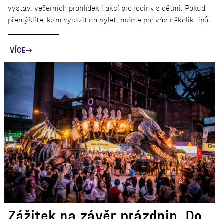
výstav, večerních prohlídek i akcí pro rodiny s dětmi. Pokud
přemýšlíte, kam vyrazit na výlet, máme pro vás několik tipů.
VÍCE
Zážitek na závěr prázdnin. Do