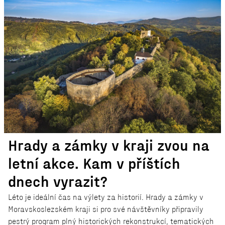
Hrady a zámky v kraji zvou na
letní akce. Kam v příštích
dnech vyrazit?
Léto je ideální čas na výlety za historií. Hrady a zámky v
Moravskoslezském kraji si pro své návštěvníky připravily
pestrý program plný historických rekonstrukcí, tematických