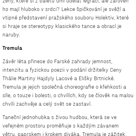
ženy, které si z baletu umí udělat legraci, ale zároveň
ho mají hluboko v srdci? Lekce špičkování je svěží a
vtipné představení pražského souboru Holektiv, které
si hraje se stereotypy klasického tance a obrací je
naruby.
Tremula
Závěr léta přinese do Farské zahrady jemnost,
intenzitu a fyzickou poezii v podání držitelky Ceny
Thálie Martiny Hajdyly Lacové a Elišky Brtnické.
Tremula je jejich společná choreografie o křehkosti a
síle, o touze i bolesti, o chvílích, kdy se člověk na malou
chvíli zachvěje a celý svět se zastaví.
Taneční jednohubka s živou hudbou, která se ve
veřejném prostoru proměňuje s každým závanem
větru, paprskem i krokem diváka. Tremula je zážitek,