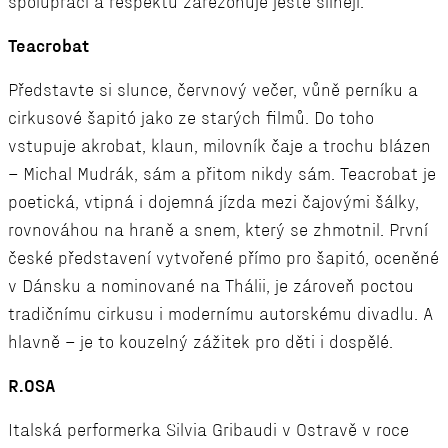
spolupráci a respektu zarezonuje ještě silněji.
Teacrobat
Představte si slunce, červnový večer, vůně perníku a
cirkusové šapitó jako ze starých filmů. Do toho
vstupuje akrobat, klaun, milovník čaje a trochu blázen
– Michal Mudrák, sám a přitom nikdy sám. Teacrobat je
poetická, vtipná i dojemná jízda mezi čajovými šálky,
rovnováhou na hraně a snem, který se zhmotnil. První
české představení vytvořené přímo pro šapitó, oceněné
v Dánsku a nominované na Thálii, je zároveň poctou
tradičnímu cirkusu i modernímu autorskému divadlu. A
hlavně – je to kouzelný zážitek pro děti i dospělé.
R.OSA
Italská performerka Silvia Gribaudi v Ostravě v roce