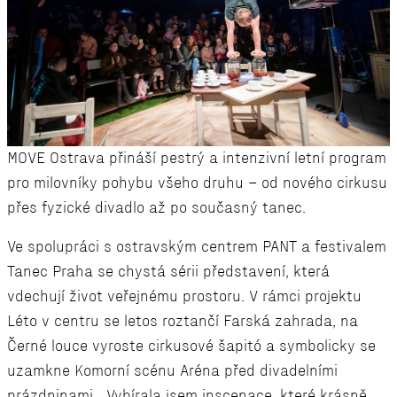
MOVE Ostrava přináší pestrý a intenzivní letní program
pro milovníky pohybu všeho druhu – od nového cirkusu
přes fyzické divadlo až po současný tanec.
Ve spolupráci s ostravským centrem PANT a festivalem
Tanec Praha se chystá sérii představení, která
vdechují život veřejnému prostoru. V rámci projektu
Léto v centru se letos roztančí Farská zahrada, na
Černé louce vyroste cirkusové šapitó a symbolicky se
uzamkne Komorní scénu Aréna před divadelními
prázdninami. „Vybírala jsem inscenace, které krásně