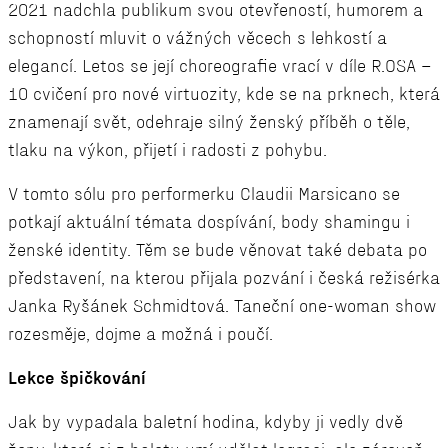
2021 nadchla publikum svou otevřeností, humorem a
schopností mluvit o vážných věcech s lehkostí a
elegancí. Letos se její choreografie vrací v díle R.OSA –
10 cvičení pro nové virtuozity, kde se na prknech, která
znamenají svět, odehraje silný ženský příběh o těle,
tlaku na výkon, přijetí i radosti z pohybu.
V tomto sólu pro performerku Claudii Marsicano se
potkají aktuální témata dospívání, body shamingu i
ženské identity. Těm se bude věnovat také debata po
představení, na kterou přijala pozvání i česká režisérka
Janka Ryšánek Schmidtová. Taneční one-woman show
rozesměje, dojme a možná i poučí.
Lekce špičkování
Jak by vypadala baletní hodina, kdyby ji vedly dvě