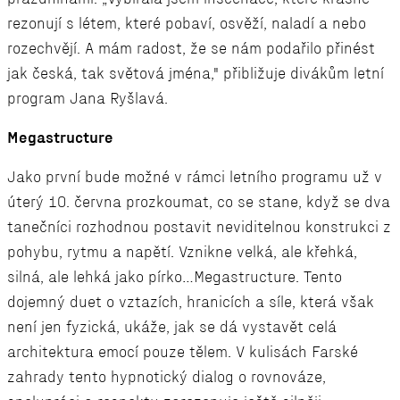
rezonují s létem, které pobaví, osvěží, naladí a nebo
rozechvějí. A mám radost, že se nám podařilo přinést
jak česká, tak světová jména," přibližuje divákům letní
program Jana Ryšlavá.
Megastructure
Jako první bude možné v rámci letního programu už v
úterý 10. června prozkoumat, co se stane, když se dva
tanečníci rozhodnou postavit neviditelnou konstrukci z
pohybu, rytmu a napětí. Vznikne velká, ale křehká,
silná, ale lehká jako pírko…Megastructure. Tento
dojemný duet o vztazích, hranicích a síle, která však
není jen fyzická, ukáže, jak se dá vystavět celá
architektura emocí pouze tělem. V kulisách Farské
zahrady tento hypnotický dialog o rovnováze,