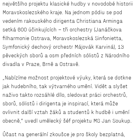
největšího projektu klasické hudby v novodobé historii
Moravskoslezského kraje. Na jednom pódiu se pod
vedením rakouského dirigenta Christiana Arminga
setká 600 účinkujících – tři orchestry (Janáčkova
filharmonie Ostrava, Moravskoslezská Sinfonietta,
Symfonický dechový orchestr Májovák Karviná), 13
pěveckých sborů a osm předních sólistů z Národního
divadla v Praze, Brně a Ostravě.
„Nabízíme možnost projektové výuky, která se dotkne
jak hudebního, tak výtvarného umění. Vidět a slyšet
naživo takto rozsáhlé dílo, sledovat práci orchestrů,
sborů, sólistů i dirigenta je inspirací, která může
ovlivnit další vztah žáků a studentů k hudbě i umění
obecně,“ uvedl umělecký šéf projektu M8 Jan Soukup.
Účast na generální zkoušce je pro školy bezplatná,