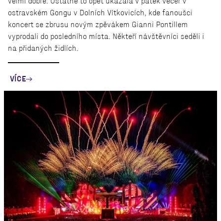
velmi dobře. Ostatně to opět ukázala v pátek večer v
ostravském Gongu v Dolních Vítkovicích, kde fanoušci
koncert se zbrusu novým zpěvákem Gianni Pontillem
vyprodali do posledního místa. Někteří návštěvníci seděli i
na přidaných židlích.
VÍCE