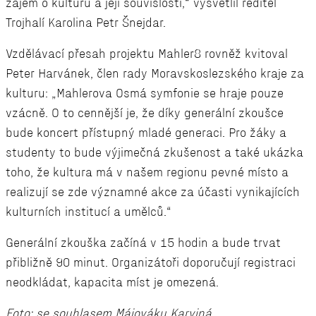
zájem o kulturu a její souvislosti,“ vysvětlil ředitel
Trojhalí Karolina Petr Šnejdar.
Vzdělávací přesah projektu Mahler8 rovněž kvitoval
Peter Harvánek, člen rady Moravskoslezského kraje za
kulturu: „Mahlerova Osmá symfonie se hraje pouze
vzácně. O to cennější je, že díky generální zkoušce
bude koncert přístupný mladé generaci. Pro žáky a
studenty to bude výjimečná zkušenost a také ukázka
toho, že kultura má v našem regionu pevné místo a
realizují se zde významné akce za účasti vynikajících
kulturních institucí a umělců.“
Generální zkouška začíná v 15 hodin a bude trvat
přibližně 90 minut. Organizátoři doporučují registraci
neodkládat, kapacita míst je omezená.
Foto: se souhlasem Májováku Karviná